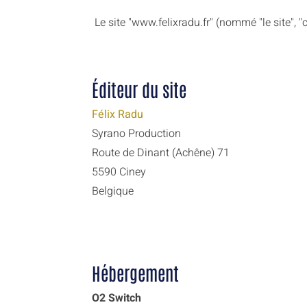
Le site "www.felixradu.fr" (nommé "le site", "c
Éditeur du site
F
élix Radu
Syrano Production
Route de Dinant (Achêne) 71
5590
Ciney
Belgique
Hébergement
O2 Switch