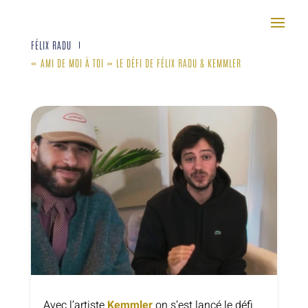
FÉLIX RADU
|
« AMI DE MOI À TOI » LE DÉFI DE FÉLIX RADU & KEMMLER
Avec l’artiste
Kemmler
on s’est lancé le défi