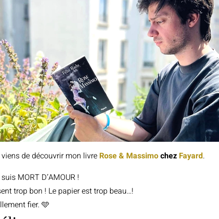
 viens de découvrir mon livre
Rose & Massimo
chez
Fayard
.
 suis MORT D’AMOUR !
 sent trop bon ! Le papier est trop beau…!
llement fier. 🩵