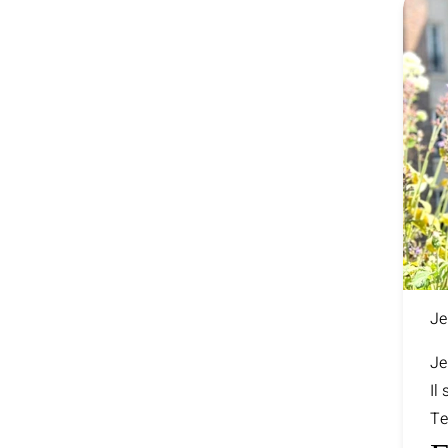
Je
Je
Il
Te