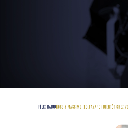
FÉLIX RADU
ROSE & MASSIMO (ED.FAYARD) BIENTÔT CHEZ V
|