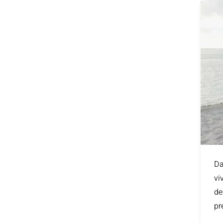
Da
vi
de
pr